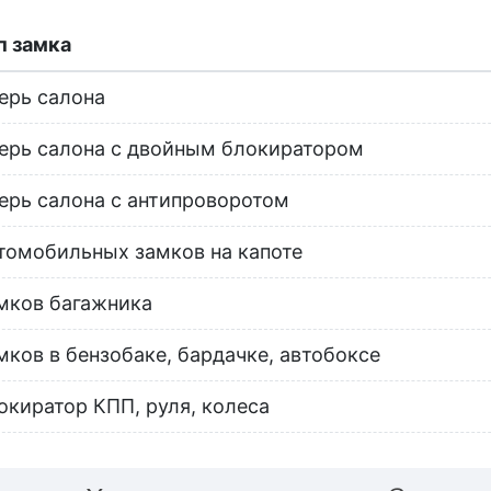
п замка
ерь салона
ерь салона с двойным блокиратором
ерь салона с антипроворотом
томобильных замков на капоте
мков багажника
мков в бензобаке, бардачке, автобоксе
окиратор КПП, руля, колеса