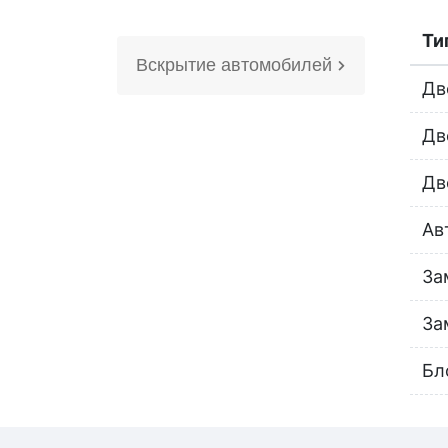
Ти
Вскрытие автомобилей
Дв
Дв
Дв
Ав
За
За
Бл