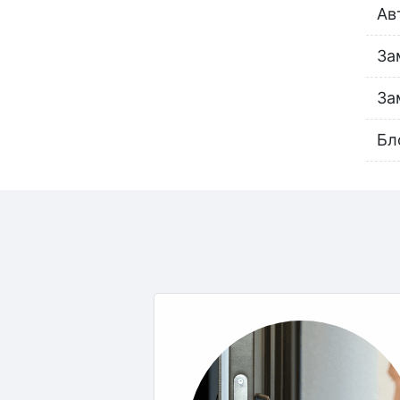
Ав
За
За
Бл